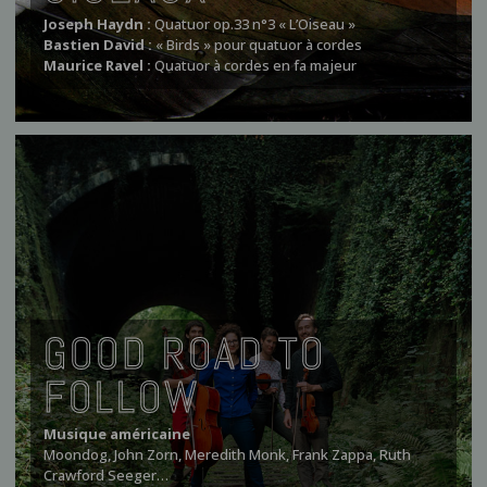
Joseph Haydn :
Quatuor op.33 n°3 « L’Oiseau »
Bastien David :
« Birds » pour quatuor à cordes
Maurice Ravel :
Quatuor à cordes en fa majeur
GOOD ROAD TO
FOLLOW
Musique américaine
Moondog, John Zorn, Meredith Monk, Frank Zappa, Ruth
Crawford Seeger…