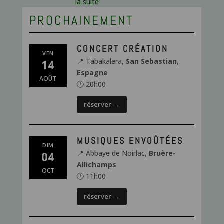
la suite
PROCHAINEMENT
CONCERT CRÉATION
VEN
📍 Tabakalera,
San Sebastian
,
14
Espagne
AOÛT
🕐 20h00
réserver
→
MUSIQUES ENVOÛTÉES
DIM
📍 Abbaye de Noirlac,
Bruère-
04
Allichamps
OCT
🕐 11h00
réserver
→