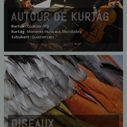
AUTOUR DE KURTÁG
Bartok
:
Quatuor n°3
Kurtág
:
Moments musicaux, Microludes
Schubert
:
Quartettsatz
OISEAUX