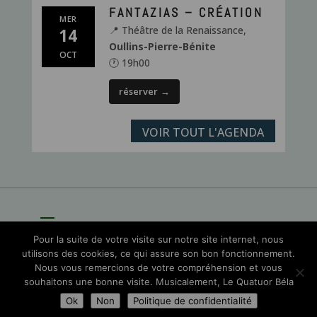
FANTAZIAS – CRÉATION
MER
📍 Théâtre de la Renaissance,
14
Oullins-Pierre-Bénite
OCT
🕐 19h00
réserver
→
VOIR TOUT L'AGENDA
Pour la suite de votre visite sur notre site internet, nous
utilisons des cookies, ce qui assure son bon fonctionnement.
Nous vous remercions de votre compréhension et vous
souhaitons une bonne visite. Musicalement, Le Quatuor Béla
Site par
Sioo studio
Ok
Non
Politique de confidentialité