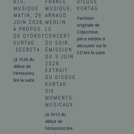
RTS,
FRANCE
DISQUE
MUSIQUE
MUSIQUE,
KURTAG
MATIN, 26
ARNAUD
Partition
JUIN 2026,
MERLIN,
originale de
À PROPOS
LE
Colporteur,
DE GYÖRGY
CONCERT
pièce inédite à
KURTAG :
DU SOIR,
découvrir sur le
SECRETA
ÉMISSION
CD
lire la suite
DU 3 JUIN
(à 1h36 du
2026
début de
EXTRAIT
l’émission)
DU DISQUE
lire la suite
KURTAG :
SIX
MOMENTS
MUSICAUX
(à 1h13 du
début de
l’émission)
lire