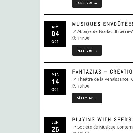
réserver
→
MUSIQUES ENVOÛTÉE
DIM
📍 Abbaye de Noirlac,
Bruère-
04
🕐 11h00
OCT
réserver
→
FANTAZIAS – CRÉATI
MER
📍 Théâtre de la Renaissance,
14
🕐 19h00
OCT
réserver
→
PLAYING WITH SEEDS
LUN
📍 Société de Musique Contem
26