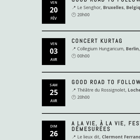
VEN
📍 Le Senghor,
Bruxelles
,
Belgi
20
🕐 20h00
FÉV
CONCERT KURTAG
VEN
📍 Collegium Hungaricum,
Berlin
03
🕐 00h00
AVR
GOOD ROAD TO FOLLO
SAM
📍 Théâtre du Rossignolet,
Loch
25
🕐 20h00
AVR
A LA VIE, À LA VIE, F
DIM
DÉMESURÉES
26
📍 Le lieux dit,
Clermont Ferran