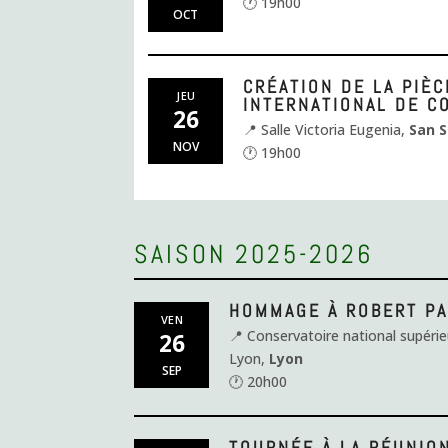
🕐 19h00
OCT
CRÉATION DE LA PIÈ
JEU
INTERNATIONAL DE C
26
📍 Salle Victoria Eugenia,
San S
NOV
🕐 19h00
SAISON 2025-2026
HOMMAGE À ROBERT P
VEN
📍 Conservatoire national supéri
26
Lyon,
Lyon
SEP
🕐 20h00
TOURNÉE À LA RÉUNION