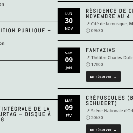
on
RÉSIDENCE DE C
LUN
NOVEMBRE AU 4
30
📍 Cité de la musique,
M
NOV
TITION PUBLIQUE –
🕐 09h30
on
FANTAZIAS
SAM
📍 Théâtre Charles Dull
09
🕐 17h00
JAN
W
🎫
réserver
→
CRÉPUSCULES (B
MAR
SCHUBERT)
09
’INTÉGRALE DE LA
📍 Scène Nationale d’Or
URTAG – DISQUE À
FÉV
🕐 20h30
26
🎫
réserver
→