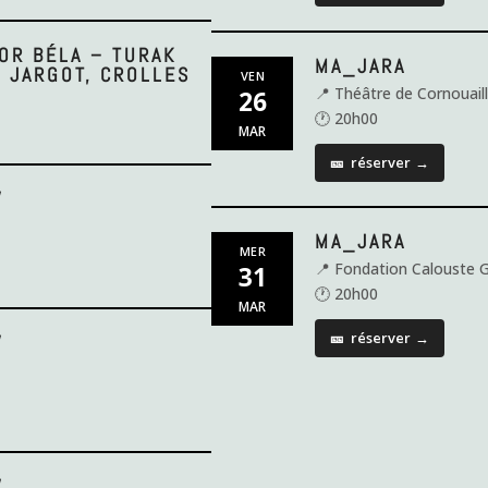
OR BÉLA – TURAK
MA_JARA
L JARGOT, CROLLES
VEN
📍 Théâtre de Cornouail
26
🕐 20h00
MAR
🎫
réserver
→
W
MA_JARA
MER
📍 Fondation Calouste 
31
🕐 20h00
MAR
🎫
réserver
→
W
W