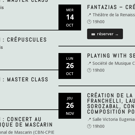
FANTAZIAS – CR
is
MER
📍 Théâtre de la Renais
14
🕐 19h00
OCT
🎫
réserver
→
N : CRÉPUSCULES
is
PLAYING WITH S
LUN
📍 Société de Musique
26
🕐 19h00
OCT
 : MASTER CLASS
CRÉATION DE LA
JEU
FRANCHELLI, LA
26
SOROZABAL, CON
COMPOSITION P
NOV
 : CONCERT AU
📍 Salle Victoria Eugeni
IQUE DE MASCARIN
🕐 19h00
onal de Mascarin (CBN-CPIE