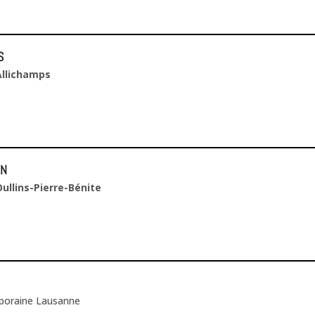
S
Allichamps
ON
Oullins-Pierre-Bénite
poraine Lausanne