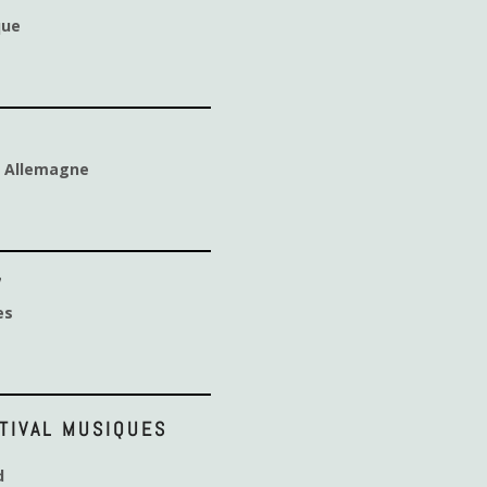
que
,
Allemagne
W
es
ESTIVAL MUSIQUES
d