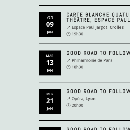
CARTE BLANCHE QUATU
VEN
THÉÂTRE, ESPACE PAU
09
📍 Espace Paul Jargot,
Crolles
JAN
🕐 19h30
GOOD ROAD TO FOLLO
MAR
📍 Philharmonie de Paris
13
🕐 18h30
JAN
GOOD ROAD TO FOLLO
MER
📍 Opéra,
Lyon
21
🕐 20h00
JAN
GOOD ROAD TO FOLLO