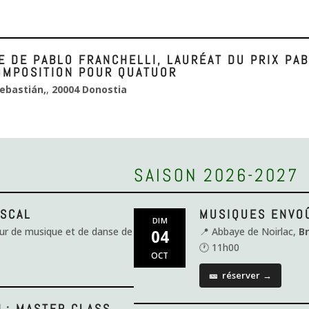
CE DE PABLO FRANCHELLI, LAURÉAT DU PRIX P
OMPOSITION POUR QUATUOR
ebastián,
,
20004 Donostia
SAISON 2026-2027
ASCAL
MUSIQUES ENVO
DIM
eur de musique et de danse de
📍 Abbaye de Noirlac,
B
04
🕐 11h00
OCT
🎫
réserver
→
 : MASTER CLASS