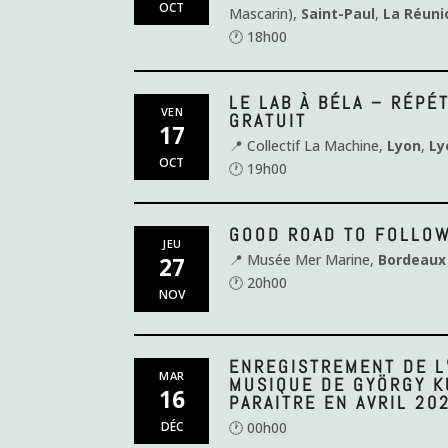
OCT
Mascarin),
Saint-Paul
,
La Réuni
🕐 18h00
LE LAB À BÉLA – RÉPÉ
VEN
GRATUIT
17
📍 Collectif La Machine,
Lyon
,
Ly
OCT
🕐 19h00
GOOD ROAD TO FOLLO
JEU
📍 Musée Mer Marine,
Bordeaux
27
🕐 20h00
NOV
ENREGISTREMENT DE L
MAR
MUSIQUE DE GYÖRGY K
16
PARAITRE EN AVRIL 20
DÉC
🕐 00h00