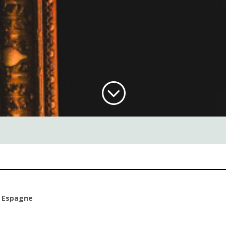
;
,
Espagne