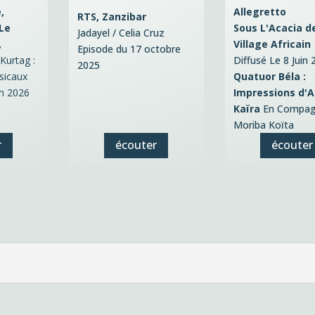
,
Allegretto
RTS, Zanzibar
 Le
Sous L'Acacia d
Jadayel / Celia Cruz
,
Village Africain
Episode du 17 octobre
 Kurtag :
Diffusé Le 8 Juin 
2025
sicaux
Quatuor Béla :
in 2026
Impressions d'Af
Kaïra
En Compag
Moriba Koïta
r
écouter
écouter