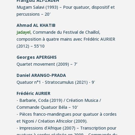
Franguiz ALI-ZADEH
Mugam Salavi
(1993) – Pour quatuor, dispositif et
percussions – 20′
Ahmad AL KHATIB
Jadayel
, Commande du Festival de Chaillol,
composition à quatre mains avec Frédéric AURIER
(2012) – 55’10
Georges APERGHIS
Quartet movement
(2009) – 7′
Daniel ARANGO-PRADA
Quatuor n°1 - Stratocumulus
(2021) - 9'
Frédéric AURIER
- Barbarie, Coda
(2019) / Création Musica /
Commande Quatuor Béla – 10′
-
Pièces franco-mandingues
pour quatuor à cordes
et
Ngoni
/ Création Africolor (2009).
- Impressions d’Afrique
(2007) – Transcription pour
quatuor à cordes réalisée en 2009 – Commande du