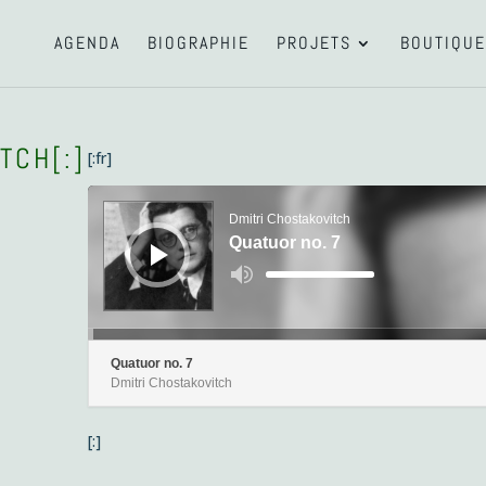
AGENDA
BIOGRAPHIE
PROJETS
BOUTIQUE
TCH[:]
[:fr]
Lecteur
audio
Dmitri Chostakovitch
Quatuor no. 7
Utilisez
les
flèches
haut/bas
pour
augmenter
ou
diminuer
Quatuor no. 7
le
Dmitri Chostakovitch
volume.
[:]