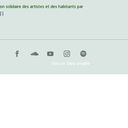
on solidaire des artistes et des habitants par
l
[:]
Site par
Sioo studio