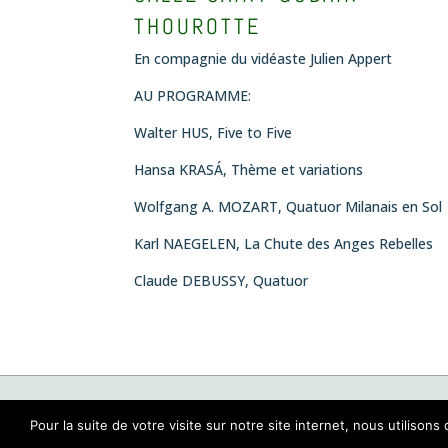
THOUROTTE
En compagnie du vidéaste Julien Appert
AU PROGRAMME:
Walter HUS,
Five to Five
Hansa KRASÁ,
Thème et variations
Wolfgang A. MOZART,
Quatuor Milanais en Sol
Karl NAEGELEN,
La Chute des Anges Rebelles
Claude DEBUSSY,
Quatuor
MENTIONS LÉGALES
AMIS
PARTENAIRES
Pour la suite de votre visite sur notre site internet, nous utili