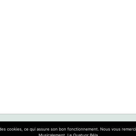
POLITIQUE DE CONFIDENTIALITÉ
CGV
sons des cookies, ce qui assure son bon fonctionnement. Nous vous reme
Musicalement, Le Quatuor Béla