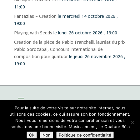
11:00
Fantazias – Création
le mercredi 14 octobre 2026 ,
19:00
Playing with Seeds
le lundi 26 octobre 2026 , 19:00
Création de la pièce de Pablo Franchelli, lauréat du prix
Pablo Sorozabal, Concours international de
composition pour quatuor
le jeudi 26 novembre 2026 ,
19:00
Pour la suite de votre visite sur notre site internet, nous
utilisons des cookies, ce qui assure son bon fonctionnement.
Nous vous remercions de votre compréhension et vous
souhaitons une bonne visite. Musicalement, Le Quatuor Béla
Site par
Sioo studio
Ok
Non
Politique de confidentialité