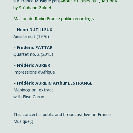
sur France Musique.
[:en]
About « Plaisirs du Quatuor »
by Stéphane Goldet
Maison de Radio France public recordings
– Henri DUTILLEUX
Ainsi la nuit (1976)
– Frédéric PATTAR
Quartet no. 2 (2015)
– Frédéric AURIER
Impressions d’Afrique
– Frédéric AURIER
/
Arthur LESTRANGE
Mabinogion, extract
with Elise Caron
This concert is public and broadcast live on France
Musique
[:]