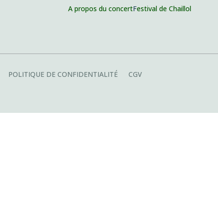
A propos du concert
F
estival de Chaillol
POLITIQUE DE CONFIDENTIALITÉ
CGV