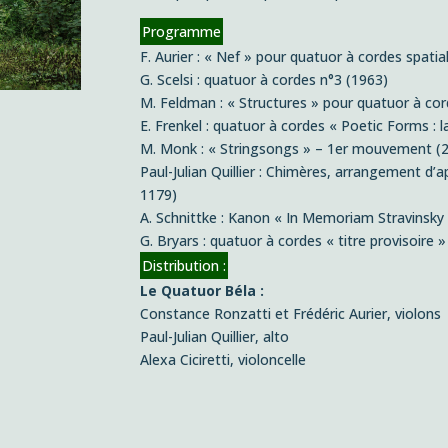
Programme
F. Aurier : « Nef » pour quatuor à cordes spatia
G. Scelsi : quatuor à cordes n°3 (1963)
M. Feldman : « Structures » pour quatuor à co
E. Frenkel : quatuor à cordes « Poetic Forms : 
M. Monk : « Stringsongs » – 1er mouvement (
Paul-Julian Quillier : Chimères, arrangement d’
1179)
A. Schnittke : Kanon « In Memoriam Stravinsky
G. Bryars : quatuor à cordes « titre provisoire »
Distribution :
Le Quatuor Béla :
Constance Ronzatti et Frédéric Aurier, violons
Paul-Julian Quillier, alto
Alexa Ciciretti, violoncelle