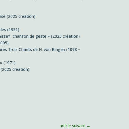
lisé (2025 création)
rdes (1951)
laisse*, chanson de geste » (2025 création)
2005)
après Trois Chants de H. von Bingen (1098 –
 » (1971)
 (2025 création).
article suivant
→