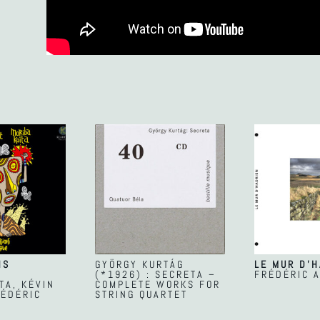
NS
GYÖRGY KURTÁG
LE MUR D’
(*1926) : SECRETA –
FRÉDÉRIC 
TA, KÉVIN
COMPLETE WORKS FOR
RÉDÉRIC
STRING QUARTET