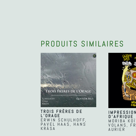
PRODUITS SIMILAIRES
TROIS FRÈRES DE
IMPRESSIO
L’ORAGE
D’AFRIQUE
ERWIN SCHULHOFF,
MORIBA KOÏ
PAVEL HAAS, HANS
VOLANS, F
KRÁSA
AURIER