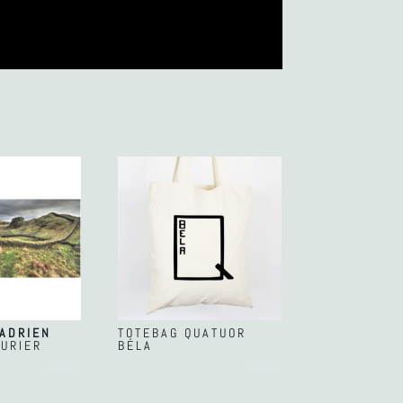
HADRIEN
TOTEBAG QUATUOR
AURIER
BÉLA
8,00
€
5,00
€