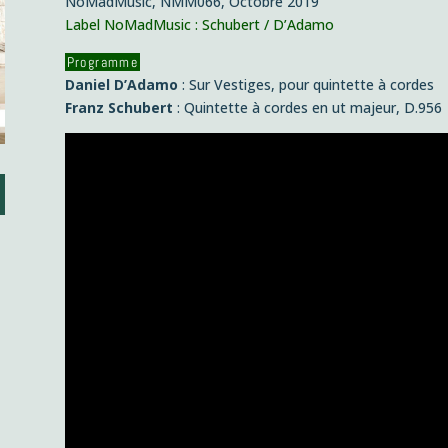
NoMadMusic, NMM066, Octobre 2019
Label NoMadMusic : Schubert / D’Adamo
Programme
Daniel D’Adamo
: Sur Vestiges, pour quintette à cordes
Franz Schubert
: Quintette à cordes en ut majeur, D.956