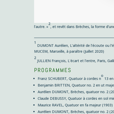
2
l’
autre
. »
, et revêt dans
Brèches
, la forme d’u
____________________________________________________
1
DUMONT Aurélien,
L’altérité de l’écoute ou 
MUCEM, Marseille, à paraître (Juillet 2020)
2
JULLIEN François,
L'écart et l'entre,
Paris, Gali
PROGRAMMES
o
Franz SCHUBERT,
Quatuor
à cordes n
13
en
Benjamin BRITTEN,
Quatuor no. 2
en ut maje
Aurélien DUMONT,
Brèches,
quatuor no. 2 (2
Claude DEBUSSY,
Quatuor à cordes en sol mi
Maurice RAVEL,
Quatuor en fa majeur
(1903)
Aurélien DUMONT,
Brèches,
quatuor no. 2 (2