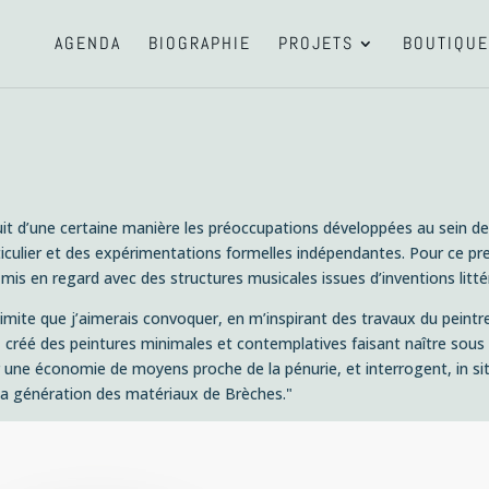
AGENDA
BIOGRAPHIE
PROJETS
BOUTIQUE
it d’une certaine manière les préoccupations développées au sein 
rticulier et des expérimentations formelles indépendantes. Pour ce pr
 mis en regard avec des structures musicales issues d’inventions litté
 limite que j’aimerais convoquer, en m’inspirant des travaux du pein
e, créé des peintures minimales et contemplatives faisant naître sou
sur une économie de moyens proche de la pénurie, et interrogent,
in si
 la génération des matériaux de
Brèches
."