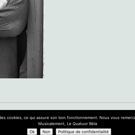
POLITIQUE DE CONFIDENTIALITÉ
CGV
sons des cookies, ce qui assure son bon fonctionnement. Nous vous reme
Musicalement, Le Quatuor Béla
Ok
Non
Politique de confidentialité