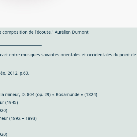
ne
composition de l’écoute
." Aurélien Dumont
_______________________
l’écart entre musiques savantes orientales et occidentales du point 
lée, 2012, p.63.
 la mineur, D. 804 (op. 29) «
Rosamunde
» (1824)
ur (1945)
020)
neur
(1892 – 1893)
020)