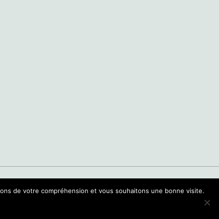
rcions de votre compréhension et vous souhaitons une bonne visite.
Site par
Sioo studio