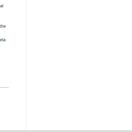
al
 the
ela