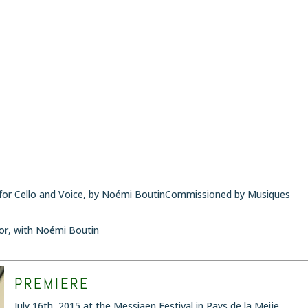
 for Cello and Voice, by Noémi BoutinCommissioned by Musiques
or
, with Noémi Boutin
PREMIERE
July 16th, 2015 at the Messiaen Festival in Pays de la Meije