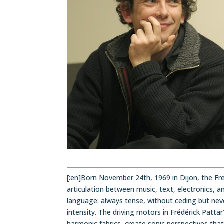
[:en]Born November 24th, 1969 in Dijon, the Fr
articulation between music, text, electronics, a
language: always tense, without ceding but never 
intensity. The driving motors in Frédérick Patta
harmonic fabrics, create sonic perspectives that 