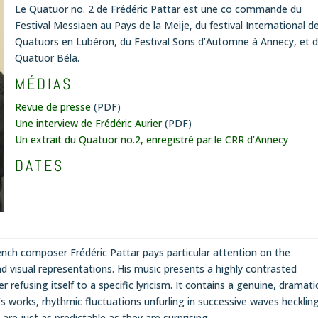
Le Quatuor no. 2 de Frédéric Pattar est une co commande du
Festival Messiaen au Pays de la Meije, du festival International d
Quatuors en Lubéron, du Festival Sons d’Automne à Annecy, et 
Quatuor Béla.
MÉDIAS
Revue de presse
(PDF)
Une interview de Frédéric Aurier
(PDF)
Un extrait du Quatuor no.2, enregistré par le CRR d’Annecy
DATES
ench composer Frédéric Pattar pays particular attention on the
nd visual representations. His music presents a highly contrasted
refusing itself to a specific lyricism. It contains a genuine, dramati
r’s works, rhythmic fluctuations unfurling in successive waves hecklin
are just as predictable as they are surprising.