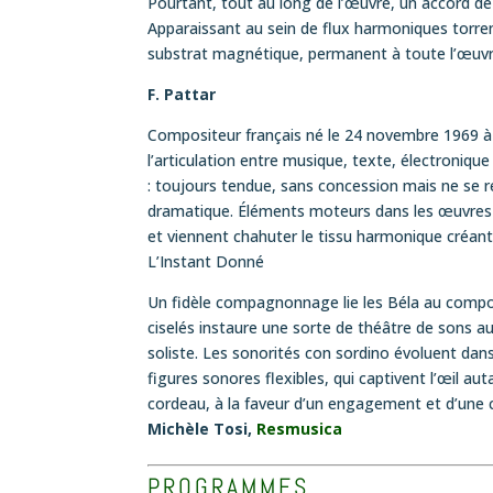
Pourtant, tout au long de l’œuvre, un accord de 
Apparaissant au sein de flux harmoniques torrenti
substrat magnétique, permanent à toute l’œuvr
F. Pattar
Compositeur français né le 24 novembre 1969 à D
l’articulation entre musique, texte, électroniqu
: toujours tendue, sans concession mais ne se ref
dramatique. Éléments moteurs dans les œuvres d
et viennent chahuter le tissu harmonique créant
L’Instant Donné
Un fidèle compagnonnage lie les Béla au composi
ciselés instaure une sorte de théâtre de sons a
soliste. Les sonorités con sordino évoluent dan
figures sonores flexibles, qui captivent l’œil aut
cordeau, à la faveur d’un engagement et d’une c
Michèle Tosi,
Resmusica
PROGRAMMES