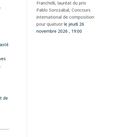
Franchelli, lauréat du prix
e
Pablo Sorozabal, Concours
international de composition
pour quatuor
le jeudi 26
novembre 2026 , 19:00
rasté
ves
.
t de