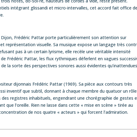
trois notes, do-sol-ré, hauteurs de cordes à vide, reste présent.
els intégrant glissandi et micro-intervalles, cet accord fait office d
e.
ijon, Frédéric Pattar porte particulièrement son attention sur
e et représentation visuelle. Sa musique expose un langage très cont
usant pas à un certain lyrisme, elle recèle une véritable intensité
e Frédéric Pattar, les flux rythmiques déferlent en vagues successi
 de la sorte des perspectives sonores aussi évidentes qu’inattendues
teur dijonnais Frédéric Pattar (1969). Sa pièce aux contours très
ussi inventif que subtil, donnant à chaque membre du quatuor un rôle
s des registres inhabituels, engendrant une chorégraphie de gestes e
ant que l’oreille. Rien ne lasse dans cette « mise en scène » tirée au
oncentration de nos quatre « acteurs » qui forcent l’admiration.