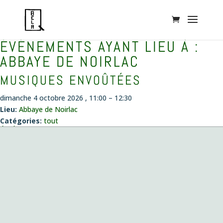
ÉVÉNEMENTS AYANT LIEU À :
ABBAYE DE NOIRLAC
MUSIQUES ENVOÛTÉES
dimanche 4 octobre 2026 , 11:00
–
12:30
Lieu:
Abbaye de Noirlac
Catégories:
tout
ÉVÉNEMENTS
Concert création
le vendredi 14 août 2026 , 20:00
Musiques envoûtées
le dimanche 4 octobre 2026 , 11:00
Fantazias – Création
le mercredi 14 octobre 2026 , 19:00
Playing with Seeds
le lundi 26 octobre 2026 , 19:00
Création de la pièce de Pablo Franchelli, lauréat du prix Pablo
Sorozabal, Concours international de composition pour quatuor
le