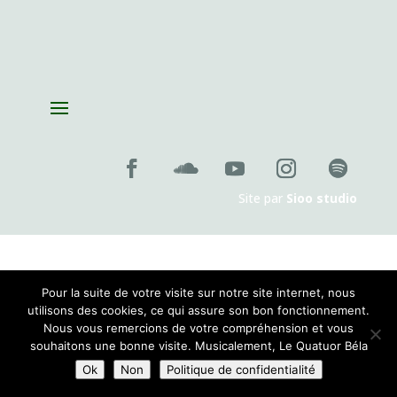
Playing with Seeds
le lundi 26 octobre 2026 , 19:00
Création de la pièce de Pablo Franchelli, lauréat du prix Pablo
Sorozabal, Concours international de composition pour quatuor
le
jeudi 26 novembre 2026 , 19:00
Site par
Sioo studio
Pour la suite de votre visite sur notre site internet, nous
utilisons des cookies, ce qui assure son bon fonctionnement.
Nous vous remercions de votre compréhension et vous
souhaitons une bonne visite. Musicalement, Le Quatuor Béla
Ok
Non
Politique de confidentialité