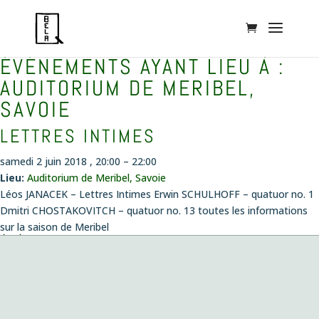
ÉVÉNEMENTS AYANT LIEU À :
AUDITORIUM DE MERIBEL,
SAVOIE
LETTRES INTIMES
samedi 2 juin 2018 , 20:00
–
22:00
Lieu:
Auditorium de Meribel, Savoie
Léos JANACEK – Lettres Intimes Erwin SCHULHOFF – quatuor no. 1
Dmitri CHOSTAKOVITCH – quatuor no. 13 toutes les informations
sur la saison de Meribel
ÉVÉNEMENTS
Concert création
le vendredi 14 août 2026 , 20:00
Musiques envoûtées
le dimanche 4 octobre 2026 , 11:00
Fantazias – Création
le mercredi 14 octobre 2026 , 19:00