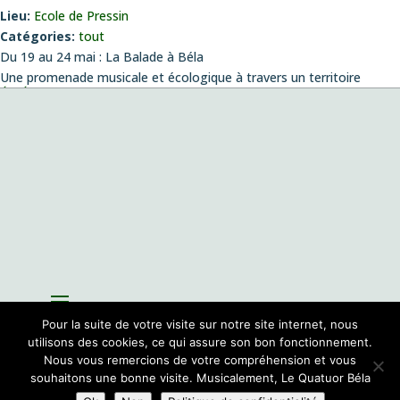
Lieu:
Ecole de Pressin
Catégories:
tout
Du 19 au 24 mai : La Balade à Béla
Une promenade musicale et écologique à travers un territoire
ÉVÉNEMENTS
Concert création
le vendredi 14 août 2026 , 20:00
Musiques envoûtées
le dimanche 4 octobre 2026 , 11:00
Fantazias – Création
le mercredi 14 octobre 2026 , 19:00
Playing with Seeds
le lundi 26 octobre 2026 , 19:00
Création de la pièce de Pablo Franchelli, lauréat du prix Pablo
Sorozabal, Concours international de composition pour quatuor
le
jeudi 26 novembre 2026 , 19:00
Pour la suite de votre visite sur notre site internet, nous
utilisons des cookies, ce qui assure son bon fonctionnement.
Nous vous remercions de votre compréhension et vous
souhaitons une bonne visite. Musicalement, Le Quatuor Béla
Site par
Sioo studio