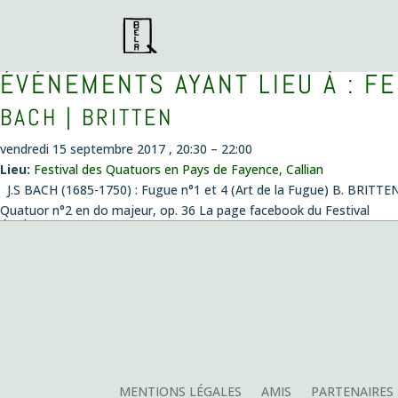
ÉVÉNEMENTS AYANT LIEU À :
FE
BACH | BRITTEN
vendredi 15 septembre 2017 , 20:30
–
22:00
Lieu:
Festival des Quatuors en Pays de Fayence, Callian
J.S BACH (1685-1750) : Fugue n°1 et 4 (Art de la Fugue) B. BRITTEN
Quatuor n°2 en do majeur, op. 36 La page facebook du Festival
ÉVÉNEMENTS
Concert création
le vendredi 14 août 2026 , 20:00
Musiques envoûtées
le dimanche 4 octobre 2026 , 11:00
Fantazias – Création
le mercredi 14 octobre 2026 , 19:00
Playing with Seeds
le lundi 26 octobre 2026 , 19:00
Création de la pièce de Pablo Franchelli, lauréat du prix Pablo Soro
MENTIONS LÉGALES
AMIS
PARTENAIRES