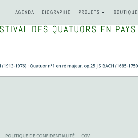
AGENDA
BIOGRAPHIE
PROJETS
BOUTIQUE
STIVAL DES QUATUORS EN PAYS
 (1913-1976) : Quatuor n°1 en ré majeur, op.25 J.S BACH (1685-1750)
zabal, Concours international de composition pour quatuor
le jeudi 26
POLITIQUE DE CONFIDENTIALITÉ
CGV