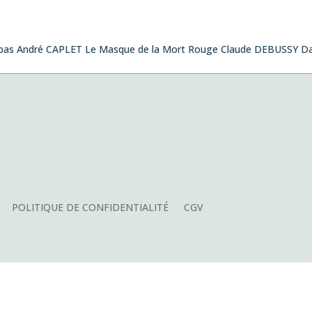
 bas André CAPLET Le Masque de la Mort Rouge Claude DEBUSSY Da
zabal, Concours international de composition pour quatuor
le jeudi 26
POLITIQUE DE CONFIDENTIALITÉ
CGV