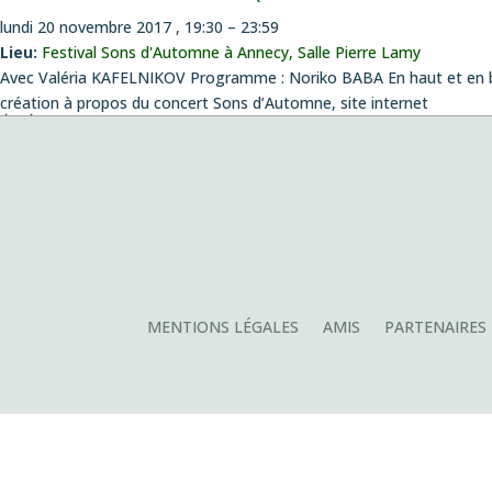
lundi 20 novembre 2017 , 19:30
–
23:59
Lieu:
Festival Sons d'Automne à Annecy, Salle Pierre Lamy
Avec Valéria KAFELNIKOV Programme : Noriko BABA En haut et en
création à propos du concert Sons d’Automne, site internet
ÉVÉNEMENTS
Concert création
le vendredi 14 août 2026 , 20:00
Musiques envoûtées
le dimanche 4 octobre 2026 , 11:00
Fantazias – Création
le mercredi 14 octobre 2026 , 19:00
Playing with Seeds
le lundi 26 octobre 2026 , 19:00
Création de la pièce de Pablo Franchelli, lauréat du prix Pablo Soro
MENTIONS LÉGALES
AMIS
PARTENAIRES