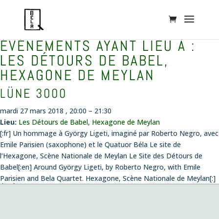
ÉVÉNEMENTS AYANT LIEU À :
LES DÉTOURS DE BABEL,
HEXAGONE DE MEYLAN
LÜNE 3000
mardi 27 mars 2018 , 20:00
–
21:30
Lieu:
Les Détours de Babel, Hexagone de Meylan
[:fr] Un hommage à György Ligeti, imaginé par Roberto Negro, avec
Emile Parisien (saxophone) et le Quatuor Béla Le site de
l’Hexagone, Scène Nationale de Meylan Le Site des Détours de
Babel[:en] Around György Ligeti, by Roberto Negro, with Emile
Parisien and Bela Quartet. Hexagone, Scène Nationale de Meylan[:]
ÉVÉNEMENTS
Concert création
le vendredi 14 août 2026 , 20:00
Musiques envoûtées
le dimanche 4 octobre 2026 , 11:00