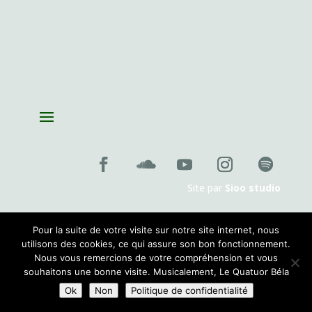
Fantazias – Création
le mercredi 14 octobre 2026 , 19:00
Playing with Seeds
le lundi 26 octobre 2026 , 19:00
Création de la pièce de Pablo Franchelli, lauréat du prix Pablo
Sorozabal, Concours international de composition pour quatuor
le
jeudi 26 novembre 2026 , 19:00
Site par
Sioo studio
Pour la suite de votre visite sur notre site internet, nous
utilisons des cookies, ce qui assure son bon fonctionnement.
Nous vous remercions de votre compréhension et vous
souhaitons une bonne visite. Musicalement, Le Quatuor Béla
Ok
Non
Politique de confidentialité