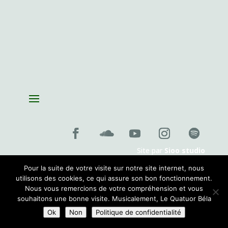
Musiques envoûtées
le dimanche 4 octobre 2026 , 11:00
Fantazias – Création
le mercredi 14 octobre 2026 , 19:00
Playing with Seeds
le lundi 26 octobre 2026 , 19:00
Création de la pièce de Pablo Franchelli, lauréat du prix Pablo
Sorozabal, Concours international de composition pour quatuor
le
jeudi 26 novembre 2026 , 19:00
Site par
Sioo studio
Pour la suite de votre visite sur notre site internet, nous
utilisons des cookies, ce qui assure son bon fonctionnement.
Nous vous remercions de votre compréhension et vous
souhaitons une bonne visite. Musicalement, Le Quatuor Béla
Ok
Non
Politique de confidentialité