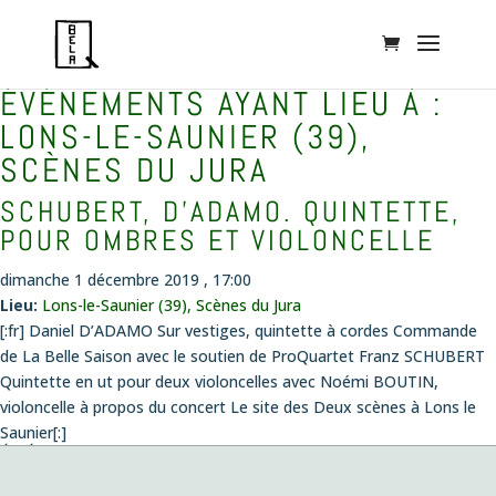
ÉVÉNEMENTS AYANT LIEU À :
LONS-LE-SAUNIER (39),
SCÈNES DU JURA
SCHUBERT, D’ADAMO. QUINTETTE,
POUR OMBRES ET VIOLONCELLE
dimanche 1 décembre 2019 , 17:00
Lieu:
Lons-le-Saunier (39), Scènes du Jura
[:fr] Daniel D’ADAMO Sur vestiges, quintette à cordes Commande
de La Belle Saison avec le soutien de ProQuartet Franz SCHUBERT
Quintette en ut pour deux violoncelles avec Noémi BOUTIN,
violoncelle à propos du concert Le site des Deux scènes à Lons le
Saunier[:]
ÉVÉNEMENTS
Concert création
le vendredi 14 août 2026 , 20:00