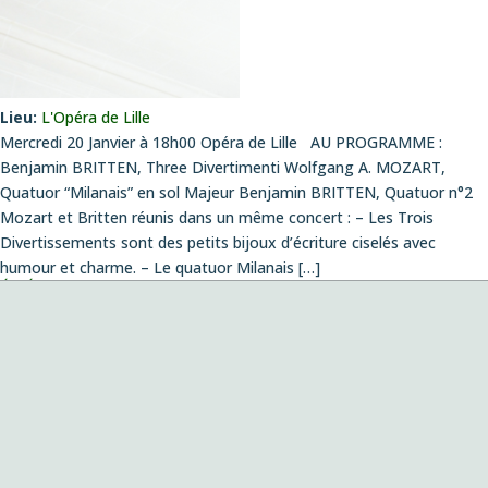
Lieu:
L'Opéra de Lille
Mercredi 20 Janvier à 18h00 Opéra de Lille AU PROGRAMME :
Benjamin BRITTEN, Three Divertimenti Wolfgang A. MOZART,
Quatuor “Milanais” en sol Majeur Benjamin BRITTEN, Quatuor n°2
Mozart et Britten réunis dans un même concert : – Les Trois
Divertissements sont des petits bijoux d’écriture ciselés avec
humour et charme. – Le quatuor Milanais […]
ÉVÉNEMENTS
Concert création
le vendredi 14 août 2026 , 20:00
Musiques envoûtées
le dimanche 4 octobre 2026 , 11:00
Fantazias – Création
le mercredi 14 octobre 2026 , 19:00
Playing with Seeds
le lundi 26 octobre 2026 , 19:00
Création de la pièce de Pablo Franchelli, lauréat du prix Pablo
Sorozabal, Concours international de composition pour quatuor
le