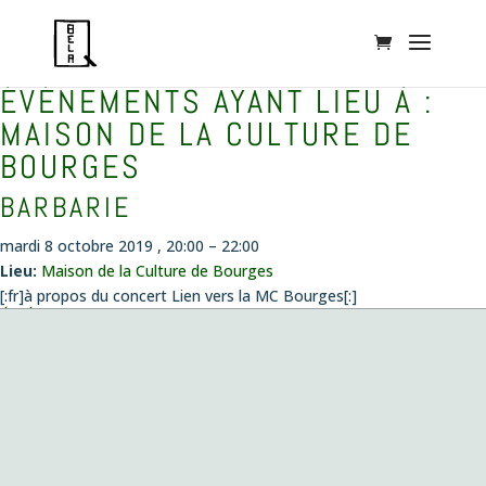
ÉVÉNEMENTS AYANT LIEU À :
MAISON DE LA CULTURE DE
BOURGES
BARBARIE
mardi 8 octobre 2019 , 20:00
–
22:00
Lieu:
Maison de la Culture de Bourges
[:fr]à propos du concert Lien vers la MC Bourges[:]
ÉVÉNEMENTS
Concert création
le vendredi 14 août 2026 , 20:00
Musiques envoûtées
le dimanche 4 octobre 2026 , 11:00
Fantazias – Création
le mercredi 14 octobre 2026 , 19:00
Playing with Seeds
le lundi 26 octobre 2026 , 19:00
Création de la pièce de Pablo Franchelli, lauréat du prix Pablo