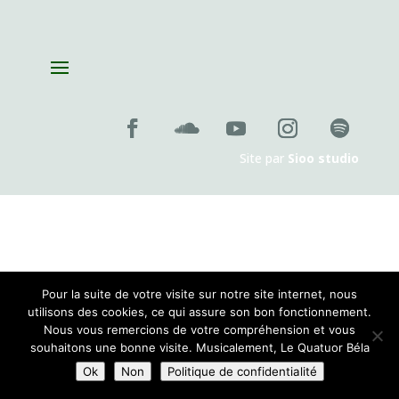
Sorozabal, Concours international de composition pour quatuor
le
jeudi 26 novembre 2026 , 19:00
Site par
Sioo studio
Pour la suite de votre visite sur notre site internet, nous
utilisons des cookies, ce qui assure son bon fonctionnement.
Nous vous remercions de votre compréhension et vous
souhaitons une bonne visite. Musicalement, Le Quatuor Béla
Ok
Non
Politique de confidentialité