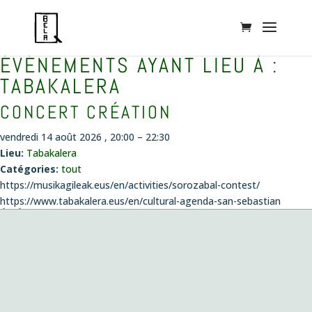
ÉVÉNEMENTS AYANT LIEU À :
TABAKALERA
CONCERT CRÉATION
vendredi 14 août 2026 , 20:00
–
22:30
Lieu:
Tabakalera
Catégories:
tout
https://musikagileak.eus/en/activities/sorozabal-contest/
https://www.tabakalera.eus/en/cultural-agenda-san-sebastian
ÉVÉNEMENTS
Concert création
le vendredi 14 août 2026 , 20:00
Musiques envoûtées
le dimanche 4 octobre 2026 , 11:00
Fantazias – Création
le mercredi 14 octobre 2026 , 19:00
Playing with Seeds
le lundi 26 octobre 2026 , 19:00