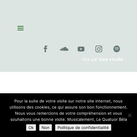
Création de la pièce de Pablo Franchelli, lauréat du prix Pablo
Sorozabal, Concours international de composition pour quatuor
le
jeudi 26 novembre 2026 , 19:00
Site par
Sioo studio
Pour la suite de votre visite sur notre site internet, nous
utilisons des cookies, ce qui assure son bon fonctionnement.
Nous vous remercions de votre compréhension et vous
souhaitons une bonne visite. Musicalement, Le Quatuor Béla
Ok
Non
Politique de confidentialité