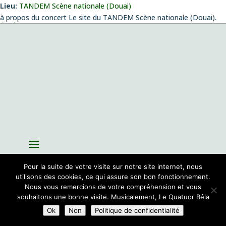
Lieu:
TANDEM Scène nationale (Douai)
à propos du concert Le site du TANDEM Scène nationale (Douai).
ÉVÉNEMENTS
Concert création
le vendredi 14 août 2026 , 20:00
Musiques envoûtées
le dimanche 4 octobre 2026 , 11:00
Fantazias – Création
le mercredi 14 octobre 2026 , 19:00
Playing with Seeds
le lundi 26 octobre 2026 , 19:00
Création de la pièce de Pablo Franchelli, lauréat du prix Pablo
Sorozabal, Concours international de composition pour quatuor
le
jeudi 26 novembre 2026 , 19:00
Pour la suite de votre visite sur notre site internet, nous
utilisons des cookies, ce qui assure son bon fonctionnement.
Nous vous remercions de votre compréhension et vous
Site par
Sioo studio
souhaitons une bonne visite. Musicalement, Le Quatuor Béla
Ok
Non
Politique de confidentialité