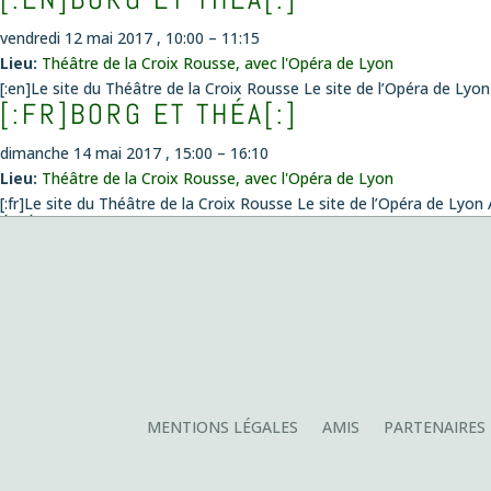
vendredi 12 mai 2017 , 10:00
–
11:15
Lieu:
Théâtre de la Croix Rousse, avec l'Opéra de Lyon
[:en]Le site du Théâtre de la Croix Rousse Le site de l’Opéra de Lyo
[:FR]BORG ET THÉA[:]
dimanche 14 mai 2017 , 15:00
–
16:10
Lieu:
Théâtre de la Croix Rousse, avec l'Opéra de Lyon
[:fr]Le site du Théâtre de la Croix Rousse Le site de l’Opéra de Lyon
ÉVÉNEMENTS
Concert création
le vendredi 14 août 2026 , 20:00
Musiques envoûtées
le dimanche 4 octobre 2026 , 11:00
Fantazias – Création
le mercredi 14 octobre 2026 , 19:00
Playing with Seeds
le lundi 26 octobre 2026 , 19:00
Création de la pièce de Pablo Franchelli, lauréat du prix Pablo Soro
MENTIONS LÉGALES
AMIS
PARTENAIRES