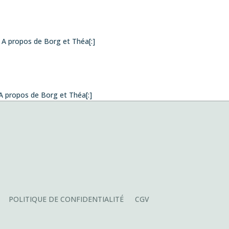
n A propos de Borg et Théa[:]
 A propos de Borg et Théa[:]
zabal, Concours international de composition pour quatuor
le jeudi 26
POLITIQUE DE CONFIDENTIALITÉ
CGV