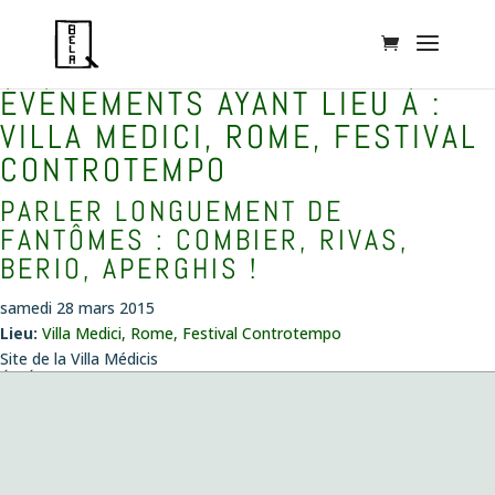
ÉVÉNEMENTS AYANT LIEU À :
VILLA MEDICI, ROME, FESTIVAL
CONTROTEMPO
PARLER LONGUEMENT DE
FANTÔMES : COMBIER, RIVAS,
BERIO, APERGHIS !
samedi 28 mars 2015
Lieu:
Villa Medici, Rome, Festival Controtempo
Site de la Villa Médicis
ÉVÉNEMENTS
Concert création
le vendredi 14 août 2026 , 20:00
Musiques envoûtées
le dimanche 4 octobre 2026 , 11:00
Fantazias – Création
le mercredi 14 octobre 2026 , 19:00