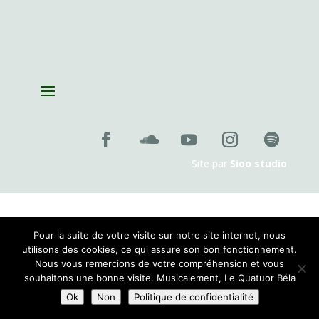
Playing with Seeds
le lundi 26 octobre 2026 , 19:00
Création de la pièce de Pablo Franchelli, lauréat du prix Pablo
Sorozabal, Concours international de composition pour quatuor
le
jeudi 26 novembre 2026 , 19:00
Site par
Sioo studio
Pour la suite de votre visite sur notre site internet, nous
utilisons des cookies, ce qui assure son bon fonctionnement.
Nous vous remercions de votre compréhension et vous
souhaitons une bonne visite. Musicalement, Le Quatuor Béla
Ok
Non
Politique de confidentialité