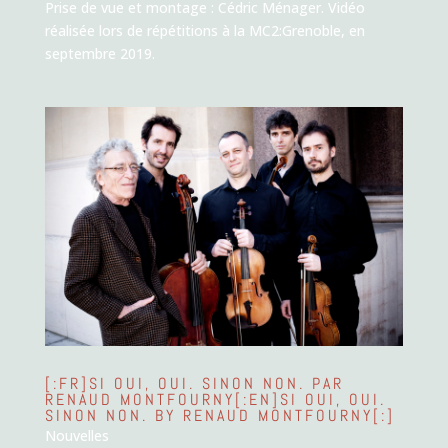
Prise de vue et montage : Cédric Ménager. Vidéo
réalisée lors de répétitions à la MC2:Grenoble, en
septembre 2019.
[:FR]SI OUI, OUI. SINON NON. PAR
RENAUD MONTFOURNY[:EN]SI OUI, OUI.
SINON NON. BY RENAUD MONTFOURNY[:]
Nouvelles