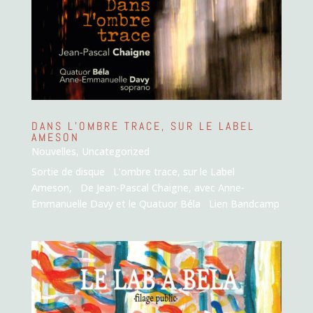
DANS L’OMBRE TRACE, SUR LE LABEL
AMESON
Nouvelles
,
Uncategorized
Sortie de disque L’ombre trace, sur le Label
Ameson, De Jean-Pascal Chaigne, avec Anne-
Emmanuelle Davy et le Quatuor Béla Lien Bandcamp