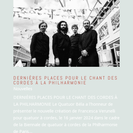
DERNIÈRES PLACES POUR LE CHANT DES
CORDES À LA PHILHARMONIE
Nouvelles
DERNIÈRES PLACES POUR LE CHANT DES CORDES À
LA PHILHARMONIE Le Quatuor Béla a l'honneur de
présenter le nouvelle création de Francesca Verunelli
pour quatuor à cordes, le 16 janvier 2024 dans le cadre
de la Biennale de quatuor à cordes de la Philharmonie
de Paris....