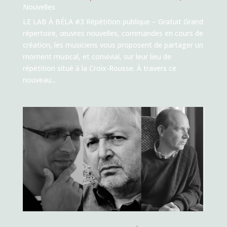
Nouvelles
LE LAB À BÉLA #3 Répétition publique – Gratuit Grand
répertoire, œuvres nouvelles, commandes en cours de
création, les musiciens vous proposent de partager un
moment musical, et convivial, sur leur lieu de
répétition situé à la Croix-Rousse. À travers ce
nouveau...