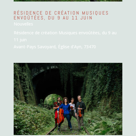
RÉSIDENCE DE CRÉATION MUSIQUES
ENVOÛTÉES, DU 9 AU 11 JUIN
Nouvelles
Résidence de création Musiques envoûtées, du 9 au
11 juin
Avant-Pays Savoyard, Église d’Ayn, 73470