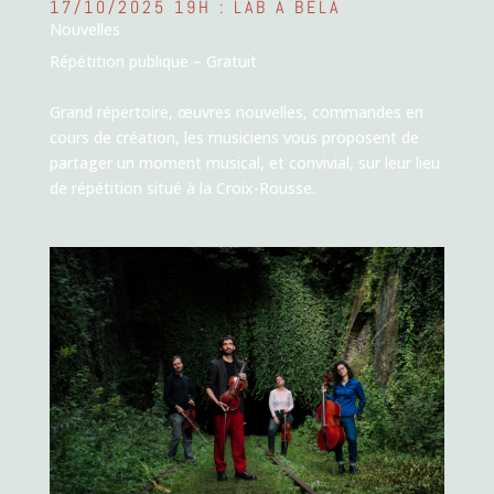
17/10/2025 19H : LAB À BÉLA
Nouvelles
Répétition publique – Gratuit
Grand répertoire, œuvres nouvelles, commandes en
cours de création, les musiciens vous proposent de
partager un moment musical, et convivial, sur leur lieu
de répétition situé à la Croix-Rousse.