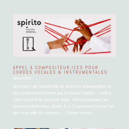
APPEL À COMPOSITEUR.ICES POUR
CORDES VOCALES & INSTRUMENTALES
Nouvelles
En amont de l’Académie de direction d’ensembles et
de composition portée par le Chœur Spirito - Centre
d’art Vocal et le Quatuor Béla Infos pratiques Les
œuvres présentées (durée 5’ à 7’) pourront porter l’un
des trois effectifs suivants : - Choeur mixte...