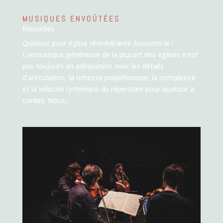
MUSIQUES ENVOÛTÉES
Nouvelles
Quatuor pour église réverbérante Avouons-le !
L’acoustique généreuse de la plupart des églises n’est
pas toujours en adéquation avec les détails
d’articulation, la richesse polyphonique, la complexité
et la vélocité rythmique du répertoire pour quatuor à
cordes. Nous...