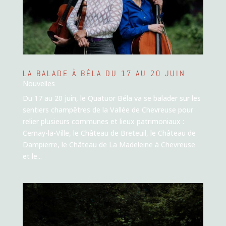
LA BALADE À BÉLA DU 17 AU 20 JUIN
Nouvelles
Du 17 au 20 juin, le Quatuor Béla va se balader sur les
sentiers champêtres de la Vallée de Chevreuse pour
relier plusieurs communes et lieux patrimoniaux :
Cernay-la-Ville, le Château de Breteuil, le Château de
Dampierre, le Château de La Madeleine à Chevreuse
et le...