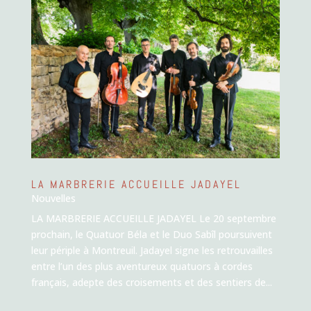
LA MARBRERIE ACCUEILLE JADAYEL
Nouvelles
LA MARBRERIE ACCUEILLE JADAYEL Le 20 septembre
prochain, le Quatuor Béla et le Duo Sabîl poursuivent
leur périple à Montreuil. Jadayel signe les retrouvailles
entre l’un des plus aventureux quatuors à cordes
français, adepte des croisements et des sentiers de...