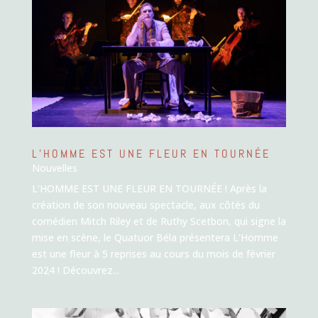
L’HOMME EST UNE FLEUR EN TOURNÉE
Nouvelles
L'HOMME EST UNE FLEUR EN TOURNÉE ! Après la
création de son nouveau spectacle, aux côtés du
comédien Mitch Riley et de Ruthy Scetbon, qui signe la
mise en scène, le Quatuor Béla présentera L'Homme
est une fleur à 5 reprises au cours du mois de février
2024 ! Découvrez...