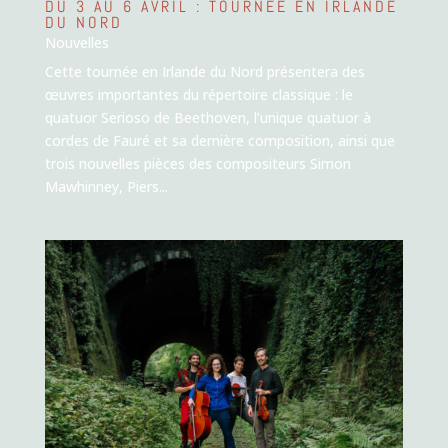
DU 3 AU 6 AVRIL : TOURNÉE EN IRLANDE
DU NORD
Nouvelles
Cette tournée en Irlande du Nord présentera des
œuvres importantes du répertoire classique : le
quatuor Serioso de Beethoven, l’unique quatuor à
cordes de Fauré et sa dernière composition, ainsi que
trois nouvelles pièces des compositeurs Simon
Mawhinney, Piers...