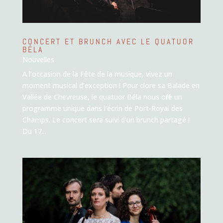
CONCERT ET BRUNCH AVEC LE QUATUOR
BÉLA
Nouvelles
A l’occasion de la Fête de la musique, vivez un
moment musical d’exception ! Pour clore sa Balade en
Vallée de Chevreuse, le quatuor Béla nous offre un
programme unique dans l’écrin de Port-Royal des
Champs. Le concert sera suivi d’un brunch partagé !
Du 17...