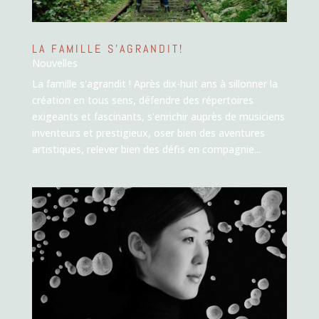
LA FAMILLE S’AGRANDIT!
Nouvelles
La famille s'agrandit ! Après dix-huit ans à sillonner la
création en tous sens, défendre des répertoires
exigeants et fascinants, s'enrichir auprès de musiciens
inventeurs et prestigieux, oser bien des aventures
artistiques, relever bien des défis en compagnie...