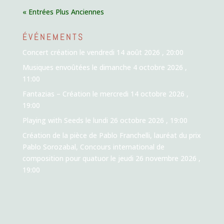
« Entrées Plus Anciennes
ÉVÉNEMENTS
Concert création
le vendredi 14 août 2026 , 20:00
Musiques envoûtées
le dimanche 4 octobre 2026 ,
11:00
Fantazias – Création
le mercredi 14 octobre 2026 ,
19:00
Playing with Seeds
le lundi 26 octobre 2026 , 19:00
Création de la pièce de Pablo Franchelli, lauréat du prix
Pablo Sorozabal, Concours international de
composition pour quatuor
le jeudi 26 novembre 2026 ,
19:00