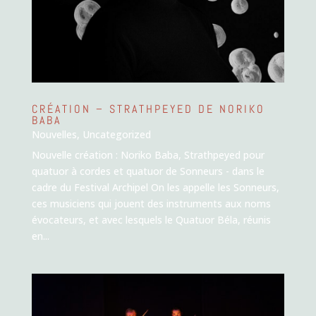
CRÉATION – STRATHPEYED DE NORIKO
BABA
Nouvelles
,
Uncategorized
Nouvelle création : Noriko Baba, Strathpeyed pour
quatuor à cordes et quatuor de Sonneurs - dans le
cadre du Festival Archipel On les appelle les Sonneurs,
ces musiciens qui jouent des instruments aux noms
évocateurs, et avec lesquels le Quatuor Béla, réunis
en...