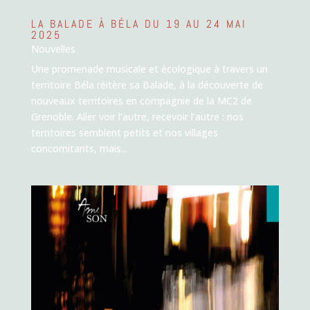
LA BALADE À BÉLA DU 19 AU 24 MAI
2025
Nouvelles
Une promenade musicale et écologique à travers un
territoire Béla réitère sa Balade, à la découverte de
nouveaux territoires en compagnie de la MC2 de
Grenoble. Aller voir l’autre, recevoir l’autre : nos
territoires semblent petits et nos villages
concomitants, mais...