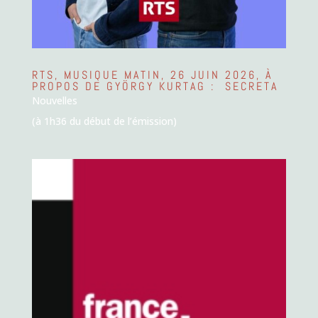
RTS, MUSIQUE MATIN, 26 JUIN 2026, À
PROPOS DE GYÖRGY KURTAG : SECRETA
Nouvelles
(à 1h36 du début de l’émission)