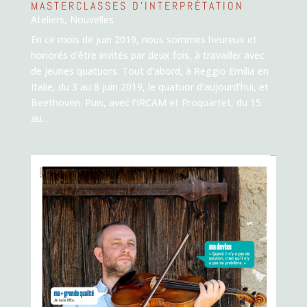
MASTERCLASSES D’INTERPRÉTATION
Ateliers
,
Nouvelles
En ce mois de juin 2019, nous sommes heureux et
honorés d'être invités par deux fois, à travailler avec
de jeunes quatuors. Tout d'abord, à Reggio Emilia en
Italie, du 3 au 8 juin 2019, le quatuor d'aujourd'hui, et
Beethoven. Puis, avec l’IRCAM et Proquartet, du 15
au...