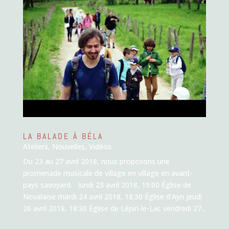
LA BALADE À BÉLA
Ateliers
,
Nouvelles
,
Vidéos
Du 23 au 27 avril 2018, nous proposons une
promenade musicale de village en village en avant-
pays savoyard. lundi 23 avril 2018, 19:00 Église de
Novalaise mardi 24 avril 2018, 18:30 Église d'Ayn jeudi
26 avril 2018, 18:30 Église de Lépin-le-Lac vendredi 27...