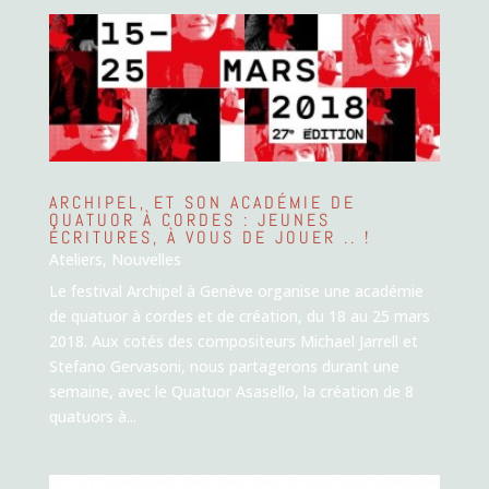
ARCHIPEL, ET SON ACADÉMIE DE
QUATUOR À CORDES : JEUNES
ÉCRITURES, À VOUS DE JOUER .. !
Ateliers
,
Nouvelles
Le festival Archipel à Genève organise une académie
de quatuor à cordes et de création, du 18 au 25 mars
2018. Aux cotés des compositeurs Michael Jarrell et
Stefano Gervasoni, nous partagerons durant une
semaine, avec le Quatuor Asasello, la création de 8
quatuors à...