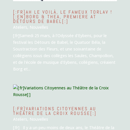
[:FR]AH LE VOILÀ, LE FAMEUX TORLAV !
[:EN]BORG & THEA, PREMIERE AT
DÉTOURS DE BABEL[:]
Ateliers
,
Nouvelles
[:fr]Samedi 25 mars, à l'Odyssée d'Eybens, pour le
festival les Détours de Babel, le Quatuor Béla, la
Soustraction des Fleurs, et une soixantaine de
collégiens issus des collèges les Saules, Champollion,
et de l'école de musique d'Eybens, collégiens, créaient
Borg et...
[:FR]VARIATIONS CITOYENNES AU
THÉÂTRE DE LA CROIX ROUSSE[:]
Ateliers
,
Nouvelles
[:fr] Il y a un peu moins de deux ans, le Théâtre de la