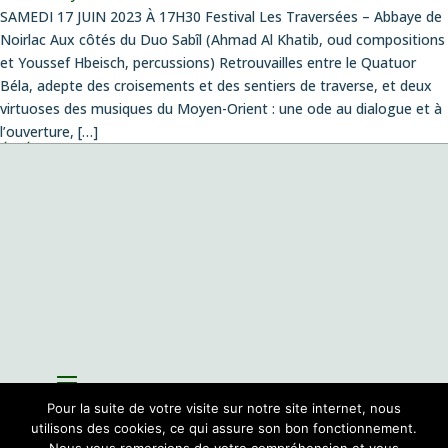
SAMEDI 17 JUIN 2023 À 17H30 Festival Les Traversées – Abbaye de
Noirlac Aux côtés du Duo Sabîl (Ahmad Al Khatib, oud compositions
et Youssef Hbeisch, percussions) Retrouvailles entre le Quatuor
Béla, adepte des croisements et des sentiers de traverse, et deux
virtuoses des musiques du Moyen-Orient : une ode au dialogue et à
l’ouverture, […]
ÉVÉNEMENTS
Concert création
le vendredi 14 août 2026 , 20:00
Musiques envoûtées
le dimanche 4 octobre 2026 , 11:00
Fantazias – Création
le mercredi 14 octobre 2026 , 19:00
Playing with Seeds
le lundi 26 octobre 2026 , 19:00
Création de la pièce de Pablo Franchelli, lauréat du prix Pablo
Sorozabal, Concours international de composition pour quatuor
le
jeudi 26 novembre 2026 , 19:00
Pour la suite de votre visite sur notre site internet, nous
utilisons des cookies, ce qui assure son bon fonctionnement.