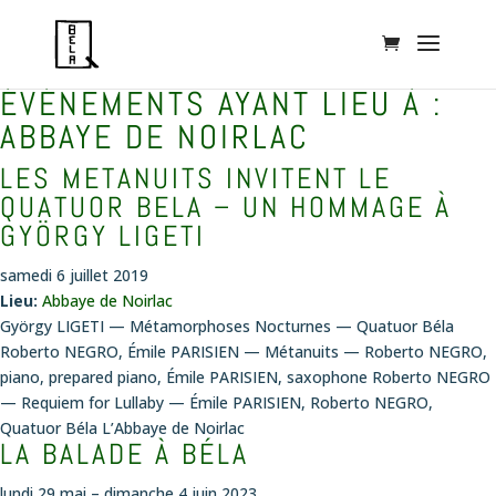
ÉVÉNEMENTS AYANT LIEU À :
ABBAYE DE NOIRLAC
LES METANUITS INVITENT LE
QUATUOR BELA – UN HOMMAGE À
GYÖRGY LIGETI
samedi 6 juillet 2019
Lieu:
Abbaye de Noirlac
György LIGETI — Métamorphoses Nocturnes — Quatuor Béla
Roberto NEGRO, Émile PARISIEN — Métanuits — Roberto NEGRO,
piano, prepared piano, Émile PARISIEN, saxophone Roberto NEGRO
— Requiem for Lullaby — Émile PARISIEN, Roberto NEGRO,
Quatuor Béla L’Abbaye de Noirlac
LA BALADE À BÉLA
lundi 29 mai
–
dimanche 4 juin 2023