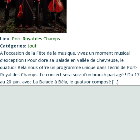
Lieu:
Port-Royal des Champs
Catégories:
tout
A l’occasion de la Fête de la musique, vivez un moment musical
d’exception ! Pour clore sa Balade en Vallée de Chevreuse, le
quatuor Béla nous offre un programme unique dans l’écrin de Port-
Royal des Champs. Le concert sera suivi d’un brunch partagé ! Du 17
au 20 juin, avec La Balade à Béla, le quatuor composé […]
ÉVÉNEMENTS
Concert création
le vendredi 14 août 2026 , 20:00
Musiques envoûtées
le dimanche 4 octobre 2026 , 11:00
Fantazias – Création
le mercredi 14 octobre 2026 , 19:00
Playing with Seeds
le lundi 26 octobre 2026 , 19:00
Création de la pièce de Pablo Franchelli, lauréat du prix Pablo