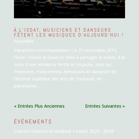
À L’ISDAT, MUSICIENS ET DANSEURS
FÊTENT LES MUSIQUES D’AUJOURD’HUI !
Nouvelles
Variations contemporaines ! Le 21 novembre 2019,
l’isdaT invitait le Quatuor Béla à partager la scène, à la
suite d'une résidence fertile et enjouée, avec les
musiciens, musiciennes, danseuses et danseurs de
l'institut supérieur des arts de Toulouse, en
partenariat...
« Entrées Plus Anciennes
Entrées Suivantes »
ÉVÉNEMENTS
Concert création
le vendredi 14 août 2026 , 20:00