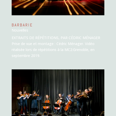
BARBARIE
Nouvelles
EXTRAITS DE RÉPÉTITIONS, PAR CÉDRIC MÉNAGER
Prise de vue et montage : Cédric Ménager. Vidéo
réalisée lors de répétitions à la MC2:Grenoble, en
septembre 2019.