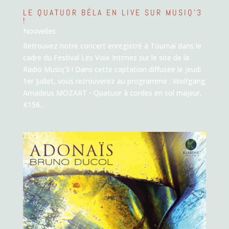
LE QUATUOR BÉLA EN LIVE SUR MUSIQ’3
!
Nouvelles
Retrouvez notre concert enregistré à Tournai dans le
cadre du Festival Les Voix Intimes sur le site de la
Radio Musiq'3 ! Dans cette captation diffusée le Jeudi
1er Juillet, vous retrouverez au programme : Wolfgang
Amadeus MOZART - Quatuor à cordes en sol majeur,
K156...