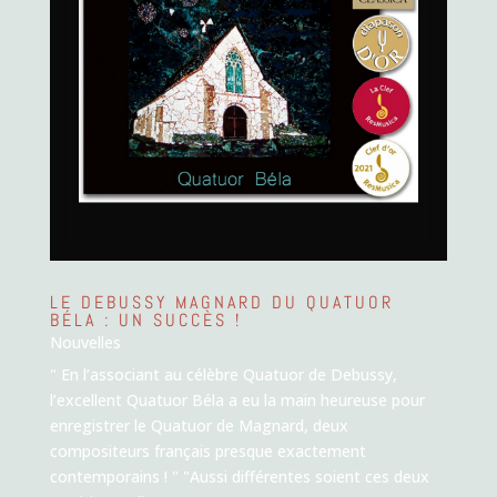
LE DEBUSSY MAGNARD DU QUATUOR
BÉLA : UN SUCCÈS !
Nouvelles
" En l’associant au célèbre Quatuor de Debussy,
l’excellent Quatuor Béla a eu la main heureuse pour
enregistrer le Quatuor de Magnard, deux
compositeurs français presque exactement
contemporains ! " "Aussi différentes soient ces deux