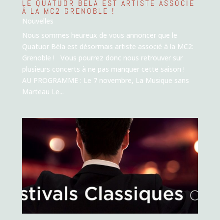
LE QUATUOR BÉLA EST ARTISTE ASSOCIÉ
À LA MC2 GRENOBLE !
Nouvelles
Nous sommes heureux de vous annoncer que le
Quatuor Béla est désormais artiste associé à la MC2:
Grenoble ! Vous pourrez donc nous retrouver sur
plusieurs concerts à ne pas manquer cette saison !
AU PROGRAMME : Le 7 novembre, La Musique sans
Marteau Le...