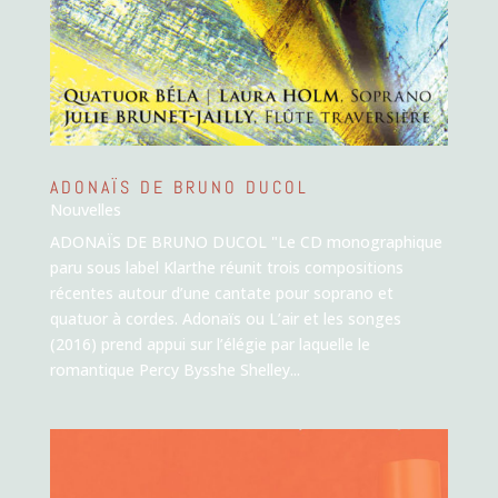
ADONAÏS DE BRUNO DUCOL
Nouvelles
ADONAÏS DE BRUNO DUCOL "Le CD monographique
paru sous label Klarthe réunit trois compositions
récentes autour d’une cantate pour soprano et
quatuor à cordes. Adonaïs ou L’air et les songes
(2016) prend appui sur l’élégie par laquelle le
romantique Percy Bysshe Shelley...