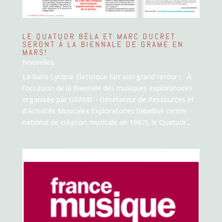
LE QUATUOR BÉLA ET MARC DUCRET
SERONT À LA BIENNALE DE GRAME EN
MARS!
Nouvelles
La Suite Lyrique Électrique fait son grand retour ! À
l'occasion de la Biennale des musiques exploratoires
organisée par GRAME - Générateur de Ressources et
d’Activités Musicales Exploratoires (labellisé centre
national de création musicale en 1997), le Quatuor...