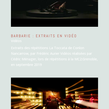
BARBARIE : EXTRAITS EN VIDÉO
Vidéos
Extraits des répétitions La Toccata de Conlon
Nancarrow, par Frédéric Aurier Vidéos réalisées par
Cédric Ménager, lors de répétitions à la MC2:Grenoble,
en septembre 2019