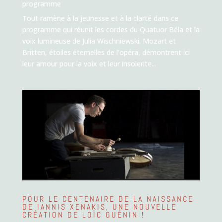
programme
Tout ramène à la jeunesse et à la clarté dans ce
programme qui réunit les cordes du Quatuor Béla et la
voix lumineuse de Julia Wischniewski. Mozart et
Britten, étoiles éternelles de l'opéra, démontrent ici
leur amour pour la voix et leur insolente...
POUR LE CENTENAIRE DE LA NAISSANCE
DE IANNIS XENAKIS, UNE NOUVELLE
CRÉATION DE LOÏC GUÉNIN !