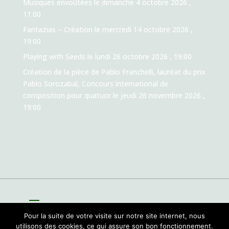
Musiques envoûtées
le dimanche 4 octobre 2026 ,
11:00
Fantazias – Création
le mercredi 14 octobre 2026 ,
19:00
Playing with Seeds
le lundi 26 octobre 2026 , 19:00
Création de la pièce de Pablo Franchelli, lauréat du prix
Pablo Sorozabal, Concours international de
composition pour quatuor
le jeudi 26 novembre 2026 ,
19:00
Pour la suite de votre visite sur notre site internet, nous
utilisons des cookies, ce qui assure son bon fonctionnement.