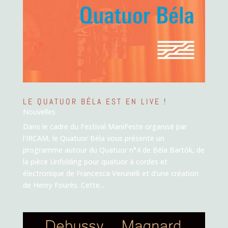
LE QUATUOR BÉLA EST EN LIVE !
Nouvelles
Dans le cadre du Festival ManiFeste organisé par
l'IRCAM, le Quatuor Béla vous présente un
programme autour du Quatuor n°4 de Béla Bartók, de
la pièce Unfolding pour quatuor à cordes et
électronique de Francesca Verunelli et d'une création
de Henry Fourès. Cette...