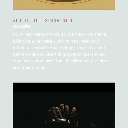
SI OUI, OUI. SINON NON.
Nouvelles
VU ET ENTENDU PAR GUILLAUME MALVOISIN "Et
Béla bêla. Enfin bailla. Corrompu par Marcoeur,
mâchoire décrochée sur les longs coups d’archets
d’entame de set. Albert et le Quatuor placent leur
marques sans en avoir l’air. Un bâillement puis deux
puis trois, puis la...