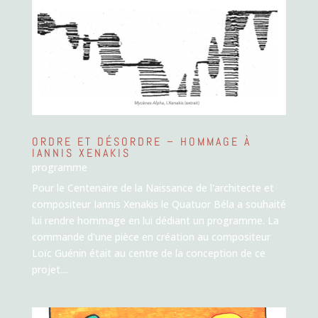
ORDRE ET DÉSORDRE – HOMMAGE À
IANNIS XENAKIS
programme
Pour le Centenaire de la Naissance de l'architecte et
compositeur Iannis Xenakis le Quatuor Béla a souhaité
lui rendre hommage en lui dédiant un programme. La
commande d'une pièce en création au compositeur
Loïc Guénin était au centre de la conception de ce
projet....