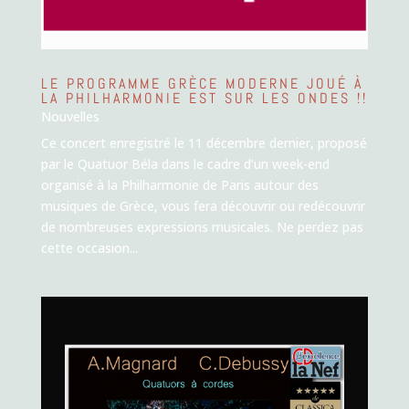
LE PROGRAMME GRÈCE MODERNE JOUÉ À
LA PHILHARMONIE EST SUR LES ONDES !!
Nouvelles
Ce concert enregistré le 11 décembre dernier, proposé
par le Quatuor Béla dans le cadre d’un week-end
organisé à la Philharmonie de Paris autour des
musiques de Grèce, vous fera découvrir ou redécouvrir
de nombreuses expressions musicales. Ne perdez pas
cette occasion...