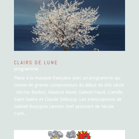
CLAIRS DE LUNE
programme
Place à la musique française avec un programme qui
convie de grands compositeurs du début du XXe siècle
: Hector Berlioz, Maurice Ravel, Gabriel Fauré, Camille
Saint-Saëns et Claude Debussy. Les transcriptions de
Gabriel Bourgoin (ancien chef assistant de Nicole
Corti...